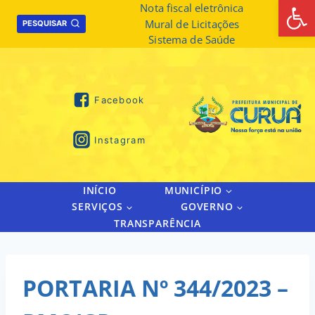
Abrir 
Skip
Nota fiscal eletrônica
Mural de Licitações
to
PESQUISAR
Sistema de Saúde
content
Facebook
Instagram
INÍCIO
MUNICÍPIO
SERVIÇOS
GOVERNO
TRANSPARÊNCIA
PORTARIA Nº 344/2023 –