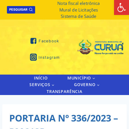
Abrir 
Skip
Nota fiscal eletrônica
Mural de Licitações
to
PESQUISAR
Sistema de Saúde
content
Facebook
Instagram
INÍCIO
MUNICÍPIO
SERVIÇOS
GOVERNO
TRANSPARÊNCIA
PORTARIA Nº 336/2023 –