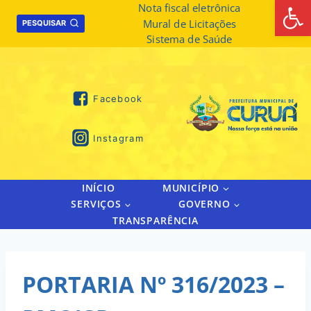
Abrir 
Skip
Nota fiscal eletrônica
Mural de Licitações
to
PESQUISAR
Sistema de Saúde
content
Facebook
Instagram
INÍCIO
MUNICÍPIO
SERVIÇOS
GOVERNO
TRANSPARÊNCIA
PORTARIA Nº 316/2023 –