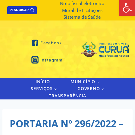
Abrir 
Skip
Nota fiscal eletrônica
Mural de Licitações
to
PESQUISAR
Sistema de Saúde
content
Facebook
Instagram
INÍCIO
MUNICÍPIO
SERVIÇOS
GOVERNO
TRANSPARÊNCIA
PORTARIA Nº 296/2022 –