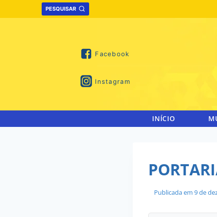
Skip
PESQUISAR
to
content
Facebook
Instagram
INÍCIO
M
PORTARIA
Publicada em
9 de de