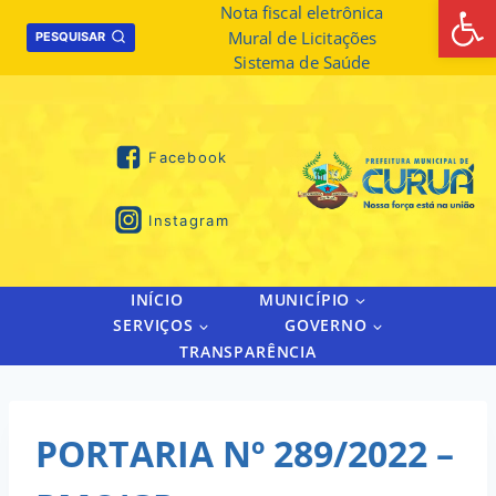
Abrir 
Skip
Nota fiscal eletrônica
Mural de Licitações
to
PESQUISAR
Sistema de Saúde
content
Facebook
Instagram
INÍCIO
MUNICÍPIO
SERVIÇOS
GOVERNO
TRANSPARÊNCIA
PORTARIA Nº 289/2022 –