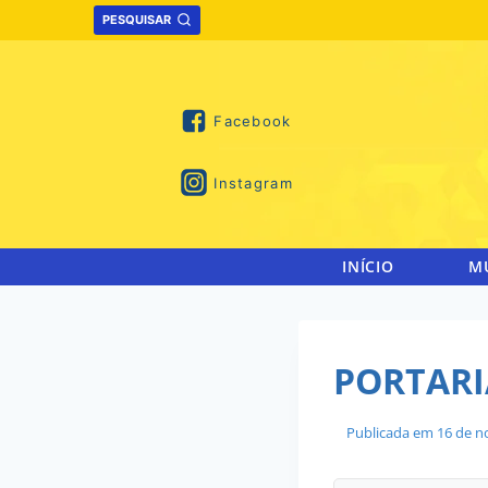
Skip
PESQUISAR
to
content
Facebook
Instagram
INÍCIO
M
PORTARIA
Publicada em
16 de n