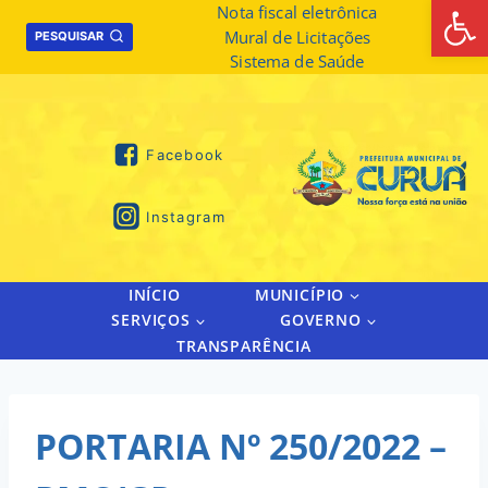
Abrir 
Skip
Nota fiscal eletrônica
Mural de Licitações
to
PESQUISAR
Sistema de Saúde
content
Facebook
Instagram
INÍCIO
MUNICÍPIO
SERVIÇOS
GOVERNO
TRANSPARÊNCIA
PORTARIA Nº 250/2022 –