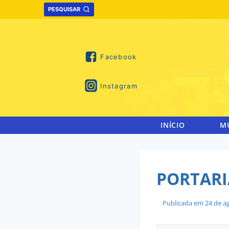
Skip
PESQUISAR
to
content
Facebook
Instagram
INÍCIO
M
PORTARIA
Publicada em
24 de a