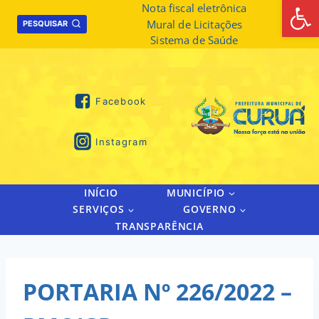
Abrir 
Skip
Nota fiscal eletrônica
Mural de Licitações
to
PESQUISAR
Sistema de Saúde
content
Facebook
Instagram
INÍCIO
MUNICÍPIO
SERVIÇOS
GOVERNO
TRANSPARÊNCIA
PORTARIA Nº 226/2022 –