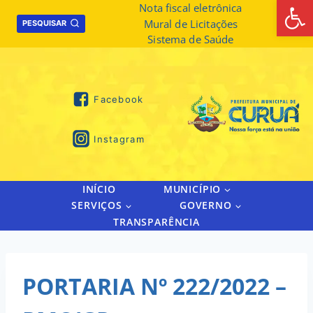
Abrir 
Skip
Nota fiscal eletrônica
Mural de Licitações
to
PESQUISAR
Sistema de Saúde
content
Facebook
Instagram
INÍCIO
MUNICÍPIO
SERVIÇOS
GOVERNO
TRANSPARÊNCIA
PORTARIA Nº 222/2022 –