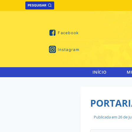
Skip
PESQUISAR
to
content
Facebook
Instagram
INÍCIO
M
PORTARIA
Publicada em
26 de j