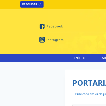
Skip
PESQUISAR
to
content
Facebook
Instagram
INÍCIO
M
PORTARIA
Publicada em
24 de j