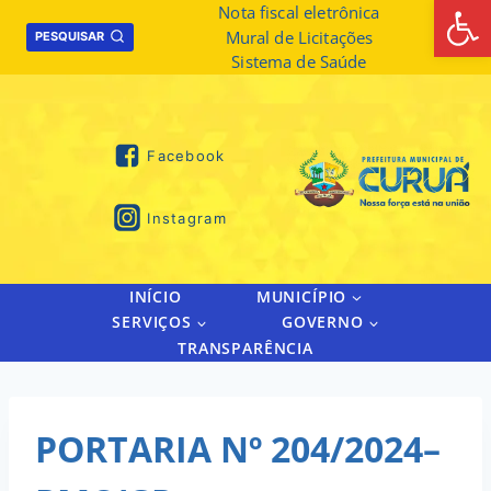
Abrir 
Skip
Nota fiscal eletrônica
Mural de Licitações
to
PESQUISAR
Sistema de Saúde
content
Facebook
Instagram
INÍCIO
MUNICÍPIO
SERVIÇOS
GOVERNO
TRANSPARÊNCIA
PORTARIA Nº 204/2024–