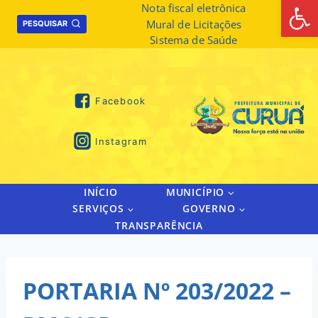
Abrir 
Skip
Nota fiscal eletrônica
Mural de Licitações
to
PESQUISAR
Sistema de Saúde
content
Facebook
Instagram
INÍCIO
MUNICÍPIO
SERVIÇOS
GOVERNO
TRANSPARÊNCIA
PORTARIA Nº 203/2022 –