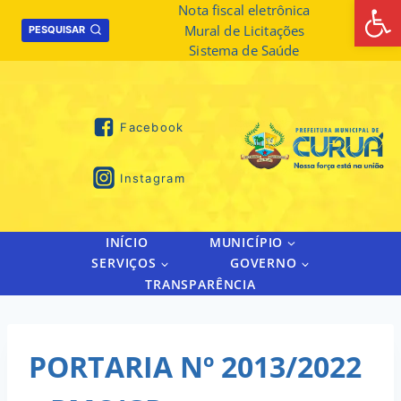
Abrir 
Skip
Nota fiscal eletrônica
Mural de Licitações
to
PESQUISAR
Sistema de Saúde
content
Facebook
Instagram
INÍCIO
MUNICÍPIO
SERVIÇOS
GOVERNO
TRANSPARÊNCIA
PORTARIA Nº 2013/2022