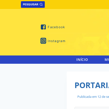
Skip
PESQUISAR
to
content
Facebook
Instagram
INÍCIO
M
PORTARIA
Publicada em
12 de s