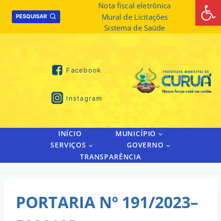
Abrir 
Skip
Nota fiscal eletrônica
Mural de Licitações
to
PESQUISAR
Sistema de Saúde
content
Facebook
Instagram
INÍCIO
MUNICÍPIO
SERVIÇOS
GOVERNO
TRANSPARÊNCIA
PORTARIA Nº 191/2023–