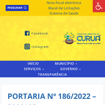
Abrir 
Skip
Nota fiscal eletrônica
Mural de Licitações
to
PESQUISAR
Sistema de Saúde
content
Facebook
Instagram
INÍCIO
MUNICÍPIO
SERVIÇOS
GOVERNO
TRANSPARÊNCIA
PORTARIA Nº 186/2022 –