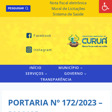
Abrir 
Skip
Nota fiscal eletrônica
Mural de Licitações
to
PESQUISAR
Sistema de Saúde
content
Facebook
Instagram
INÍCIO
MUNICÍPIO
SERVIÇOS
GOVERNO
TRANSPARÊNCIA
PORTARIA Nº 172/2023 –