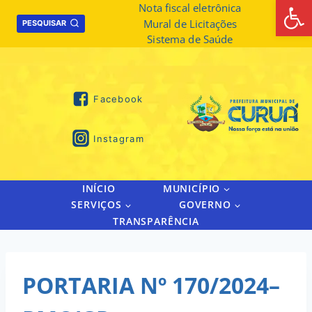
Abrir 
Skip
Nota fiscal eletrônica
Mural de Licitações
to
PESQUISAR
Sistema de Saúde
content
Facebook
Instagram
INÍCIO
MUNICÍPIO
SERVIÇOS
GOVERNO
TRANSPARÊNCIA
PORTARIA Nº 170/2024–