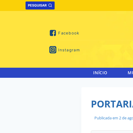
Skip
PESQUISAR
to
content
Facebook
Instagram
INÍCIO
M
PORTARIA
Publicada em
2 de ag