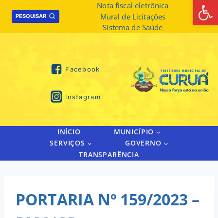
Abrir 
Skip
Nota fiscal eletrônica
Mural de Licitações
to
PESQUISAR
Sistema de Saúde
content
Facebook
Instagram
INÍCIO
MUNICÍPIO
SERVIÇOS
GOVERNO
TRANSPARÊNCIA
PORTARIA Nº 159/2023 –