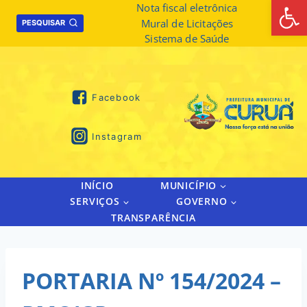
Abrir 
Skip
Nota fiscal eletrônica
Mural de Licitações
to
PESQUISAR
Sistema de Saúde
content
Facebook
Instagram
INÍCIO
MUNICÍPIO
SERVIÇOS
GOVERNO
TRANSPARÊNCIA
PORTARIA Nº 154/2024 –