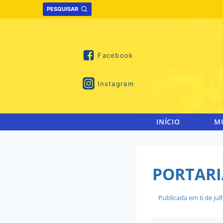
Skip
PESQUISAR
to
content
Facebook
Instagram
INÍCIO
M
PORTARIA
Publicada em
6 de ju