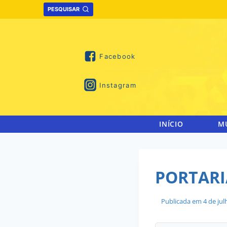
Skip
PESQUISAR
to
content
Facebook
Instagram
INÍCIO
M
PORTARIA
Publicada em
4 de ju