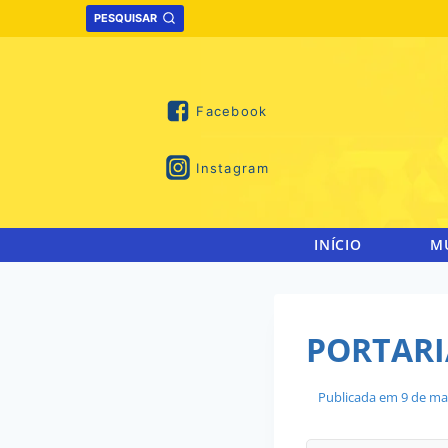
Skip
PESQUISAR
to
content
Facebook
Instagram
INÍCIO
M
PORTARIA
Publicada em
9 de ma