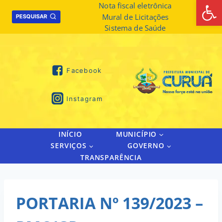
Abrir 
Skip
Nota fiscal eletrônica
Mural de Licitações
to
PESQUISAR
Sistema de Saúde
content
Facebook
Instagram
INÍCIO
MUNICÍPIO
SERVIÇOS
GOVERNO
TRANSPARÊNCIA
PORTARIA Nº 139/2023 –