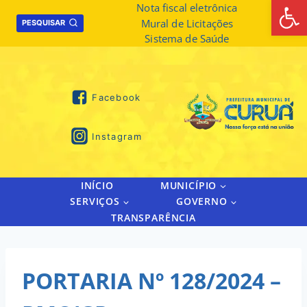
Abrir 
Skip
Nota fiscal eletrônica
Mural de Licitações
to
PESQUISAR
Sistema de Saúde
content
Facebook
Instagram
INÍCIO
MUNICÍPIO
SERVIÇOS
GOVERNO
TRANSPARÊNCIA
PORTARIA Nº 128/2024 –