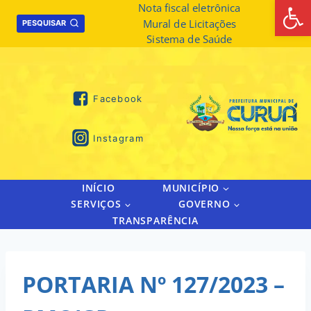
Abrir 
Skip
Nota fiscal eletrônica
Mural de Licitações
to
PESQUISAR
Sistema de Saúde
content
Facebook
Instagram
INÍCIO
MUNICÍPIO
SERVIÇOS
GOVERNO
TRANSPARÊNCIA
PORTARIA Nº 127/2023 –