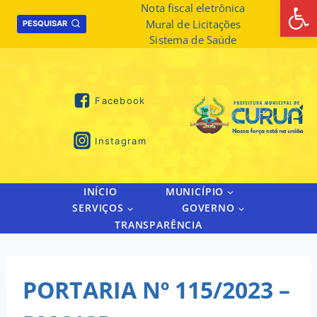
Abrir 
Skip
Nota fiscal eletrônica
Mural de Licitações
to
PESQUISAR
Sistema de Saúde
content
Facebook
Instagram
INÍCIO
MUNICÍPIO
SERVIÇOS
GOVERNO
TRANSPARÊNCIA
PORTARIA Nº 115/2023 –