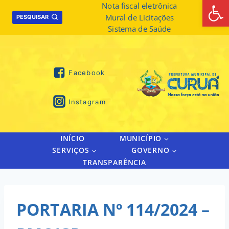
Abrir 
Skip
Nota fiscal eletrônica
Mural de Licitações
to
PESQUISAR
Sistema de Saúde
content
Facebook
Instagram
INÍCIO
MUNICÍPIO
SERVIÇOS
GOVERNO
TRANSPARÊNCIA
PORTARIA Nº 114/2024 –