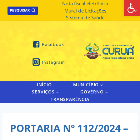
Abrir 
Skip
Nota fiscal eletrônica
Mural de Licitações
to
PESQUISAR
Sistema de Saúde
content
Facebook
Instagram
INÍCIO
MUNICÍPIO
SERVIÇOS
GOVERNO
TRANSPARÊNCIA
PORTARIA Nº 112/2024 –