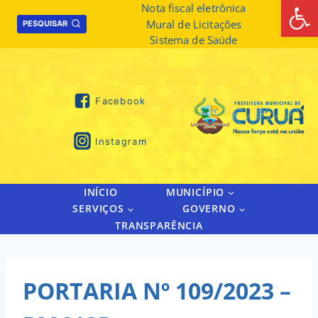
Abrir 
Skip
Nota fiscal eletrônica
Mural de Licitações
to
PESQUISAR
Sistema de Saúde
content
Facebook
Instagram
INÍCIO
MUNICÍPIO
SERVIÇOS
GOVERNO
TRANSPARÊNCIA
PORTARIA Nº 109/2023 –