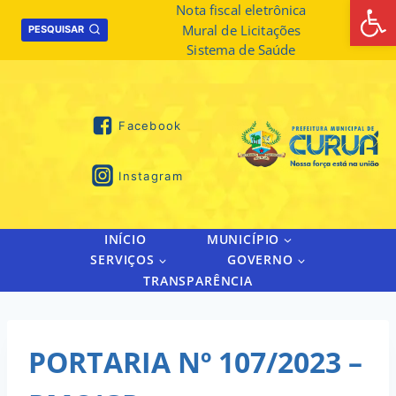
Abrir 
Skip
Nota fiscal eletrônica
Mural de Licitações
to
PESQUISAR
Sistema de Saúde
content
Facebook
Instagram
INÍCIO
MUNICÍPIO
SERVIÇOS
GOVERNO
TRANSPARÊNCIA
PORTARIA Nº 107/2023 –