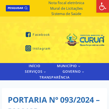
Abrir 
Skip
Nota fiscal eletrônica
Mural de Licitações
to
PESQUISAR
Sistema de Saúde
content
Facebook
Instagram
INÍCIO
MUNICÍPIO
SERVIÇOS
GOVERNO
TRANSPARÊNCIA
PORTARIA Nº 093/2024 –