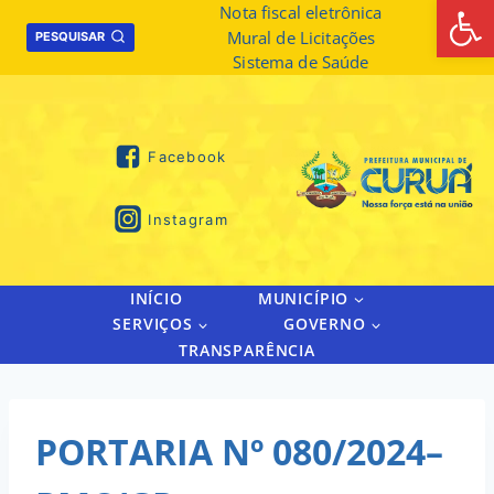
Abrir 
Skip
Nota fiscal eletrônica
Mural de Licitações
to
PESQUISAR
Sistema de Saúde
content
Facebook
Instagram
INÍCIO
MUNICÍPIO
SERVIÇOS
GOVERNO
TRANSPARÊNCIA
PORTARIA Nº 080/2024–