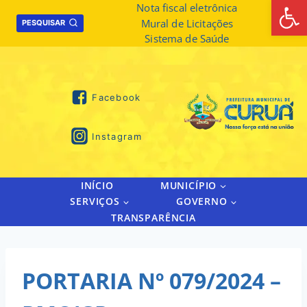
Abrir 
Skip
Nota fiscal eletrônica
Mural de Licitações
to
PESQUISAR
Sistema de Saúde
content
Facebook
Instagram
INÍCIO
MUNICÍPIO
SERVIÇOS
GOVERNO
TRANSPARÊNCIA
PORTARIA Nº 079/2024 –