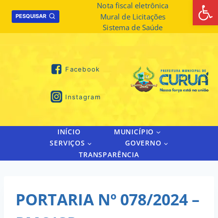
Abrir 
Skip
Nota fiscal eletrônica
Mural de Licitações
to
PESQUISAR
Sistema de Saúde
content
Facebook
Instagram
INÍCIO
MUNICÍPIO
SERVIÇOS
GOVERNO
TRANSPARÊNCIA
PORTARIA Nº 078/2024 –