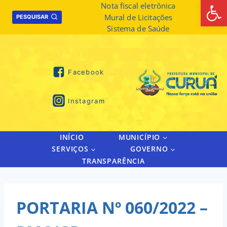
Abrir 
Skip
Nota fiscal eletrônica
Mural de Licitações
to
PESQUISAR
Sistema de Saúde
content
Facebook
Instagram
INÍCIO
MUNICÍPIO
SERVIÇOS
GOVERNO
TRANSPARÊNCIA
PORTARIA Nº 060/2022 –