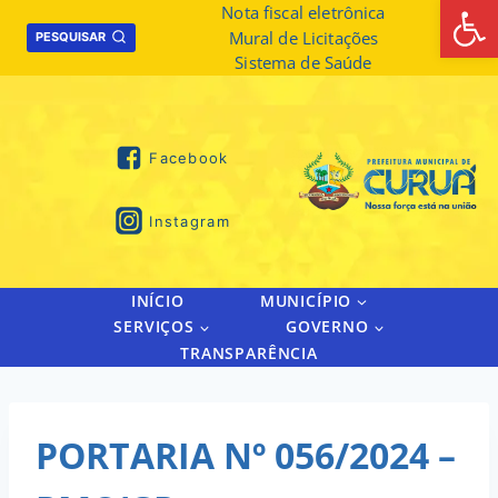
Abrir 
Skip
Nota fiscal eletrônica
Mural de Licitações
to
PESQUISAR
Sistema de Saúde
content
Facebook
Instagram
INÍCIO
MUNICÍPIO
SERVIÇOS
GOVERNO
TRANSPARÊNCIA
PORTARIA Nº 056/2024 –