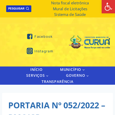
Abrir 
Skip
Nota fiscal eletrônica
Mural de Licitações
to
PESQUISAR
Sistema de Saúde
content
Facebook
Instagram
INÍCIO
MUNICÍPIO
SERVIÇOS
GOVERNO
TRANSPARÊNCIA
PORTARIA Nº 052/2022 –