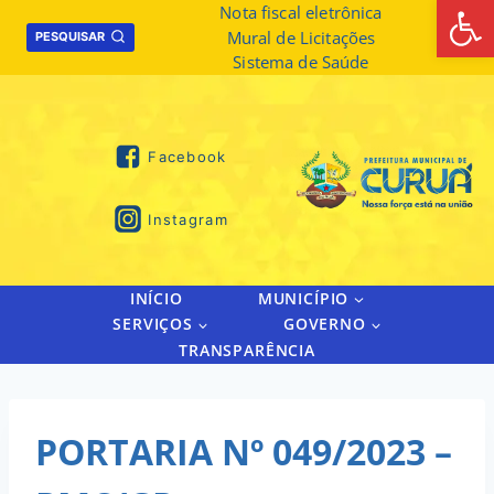
Abrir 
Skip
Nota fiscal eletrônica
Mural de Licitações
to
PESQUISAR
Sistema de Saúde
content
Facebook
Instagram
INÍCIO
MUNICÍPIO
SERVIÇOS
GOVERNO
TRANSPARÊNCIA
PORTARIA Nº 049/2023 –