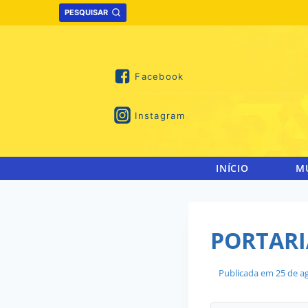
Skip
PESQUISAR
to
content
Facebook
Instagram
INÍCIO
M
PORTARIA
Publicada em
25 de a