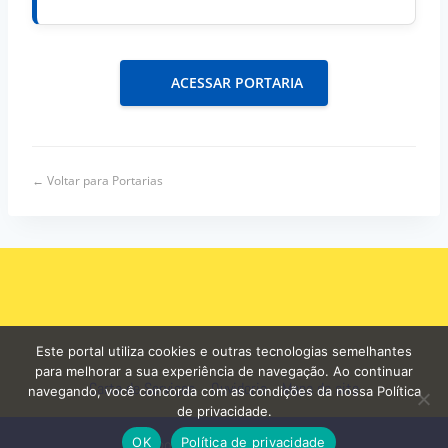
ACESSAR PORTARIA
← Voltar para Portarias
Este portal utiliza cookies e outras tecnologias semelhantes
para melhorar a sua experiência de navegação. Ao continuar
Carta de Serviços
Ouvidoria
Mapa do site
navegando, você concorda com as condições da nossa Política
de privacidade.
OK
Política de privacidade
© 2026 - Prefeitura de Curuá