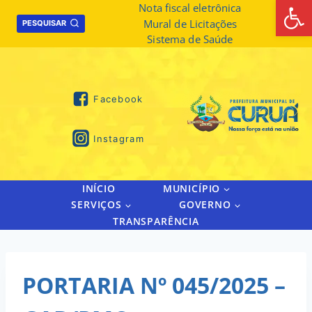
Abrir 
Skip
Nota fiscal eletrônica
Mural de Licitações
to
PESQUISAR
Sistema de Saúde
content
Facebook
Instagram
INÍCIO
MUNICÍPIO
SERVIÇOS
GOVERNO
TRANSPARÊNCIA
PORTARIA Nº 045/2025 –