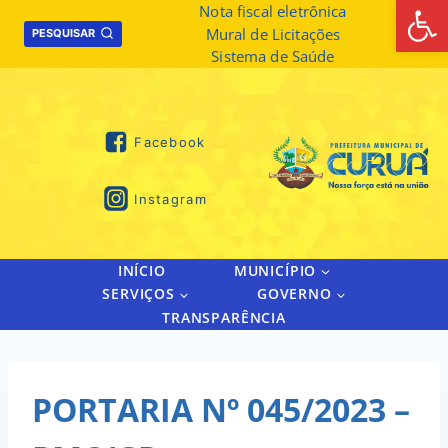
Abrir 
Skip
Nota fiscal eletrônica
Mural de Licitações
to
PESQUISAR
Sistema de Saúde
content
Facebook
Instagram
INÍCIO
MUNICÍPIO
SERVIÇOS
GOVERNO
TRANSPARÊNCIA
PORTARIA Nº 045/2023 –