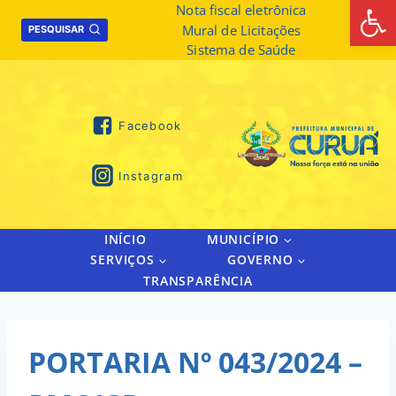
Abrir 
Skip
Nota fiscal eletrônica
Mural de Licitações
to
PESQUISAR
Sistema de Saúde
content
Facebook
Instagram
INÍCIO
MUNICÍPIO
SERVIÇOS
GOVERNO
TRANSPARÊNCIA
PORTARIA Nº 043/2024 –