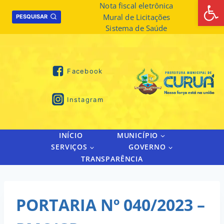
Abrir 
Skip
Nota fiscal eletrônica
Mural de Licitações
to
PESQUISAR
Sistema de Saúde
content
Facebook
Instagram
INÍCIO
MUNICÍPIO
SERVIÇOS
GOVERNO
TRANSPARÊNCIA
PORTARIA Nº 040/2023 –