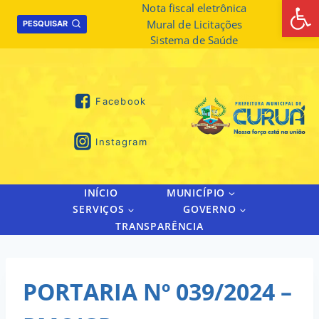
Abrir 
Skip
Nota fiscal eletrônica
Mural de Licitações
to
PESQUISAR
Sistema de Saúde
content
Facebook
Instagram
INÍCIO
MUNICÍPIO
SERVIÇOS
GOVERNO
TRANSPARÊNCIA
PORTARIA Nº 039/2024 –