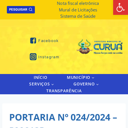
Abrir 
Skip
Nota fiscal eletrônica
Mural de Licitações
to
PESQUISAR
Sistema de Saúde
content
Facebook
Instagram
INÍCIO
MUNICÍPIO
SERVIÇOS
GOVERNO
TRANSPARÊNCIA
PORTARIA Nº 024/2024 –